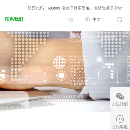
股票代码：603009 投资理财不受骗，查清资质是关键
联系我们
中文
关注我们
在线客服